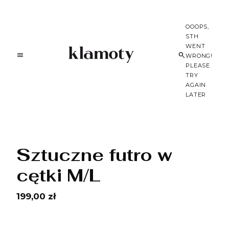
OOOPS,
STH
WENT
WRONG!
PLEASE
TRY
AGAIN
LATER
Sztuczne futro w
cętki M/L
199,00 zł