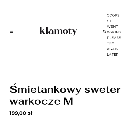
OOOPS,
STH
WENT
WRONG!
PLEASE
TRY
AGAIN
LATER
Śmietankowy sweter
warkocze M
199,00 zł