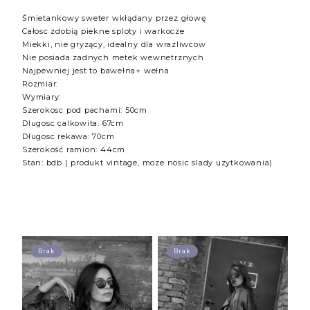
Śmietankowy sweter wkłądany przez głowę
Całosc zdobią piekne sploty i warkocze
Miekki, nie gryzący, idealny dla wrazliwcow
Nie posiada zadnych metek wewnetrznych
Najpewniej jest to bawełna+ wełna
Rozmiar:
Wymiary:
Szerokosc pod pachami: 50cm
Dlugosc calkowita: 67cm
Długosc rekawa: 70cm
Szerokość ramion: 44cm
Stan: bdb ( produkt vintage, moze nosic slady uzytkowania)
Brak
Brak