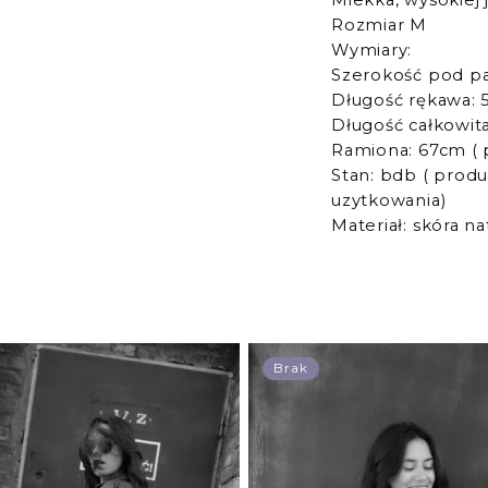
Miekka, wysokiej 
Rozmiar M
Wymiary:
Szerokość pod p
Długość rękawa:
Długość całkowit
Ramiona: 67cm ( 
Stan: bdb ( prod
uzytkowania)
Materiał: skóra na
Brak