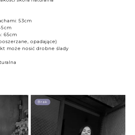
jakosci skóra naturalna
achami: 53cm
 55cm
a: 65cm
poszerzane, opadające)
ukt może nosić drobne ślady
turalna
Brak