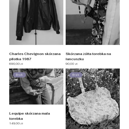
Charles Chevignon skórzana
Skórzana żółta torebka na
pilotka 1987
łancuszku
690,00 zł
90,00 zł
Brak
Brak
Lequipe skórzana mala
torebka
149,00 zł