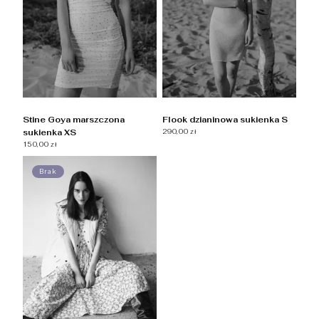
Stine Goya marszczona
Flook dzianinowa sukienka S
sukienka XS
290,00 zł
150,00 zł
Brak